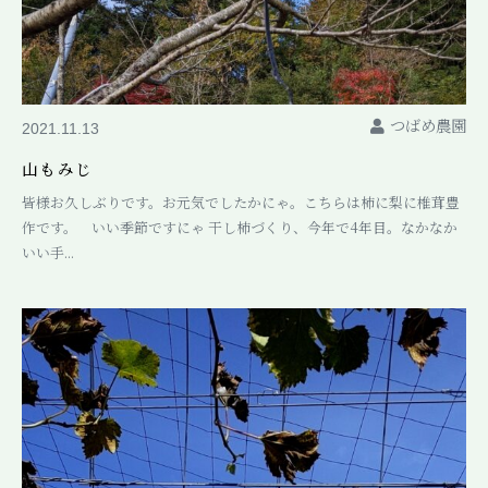
つばめ農園
2021.11.13
山もみじ
皆様お久しぶりです。お元気でしたかにゃ。こちらは柿に梨に椎茸豊
作です。 いい季節ですにゃ 干し柿づくり、今年で4年目。なかなか
いい手...