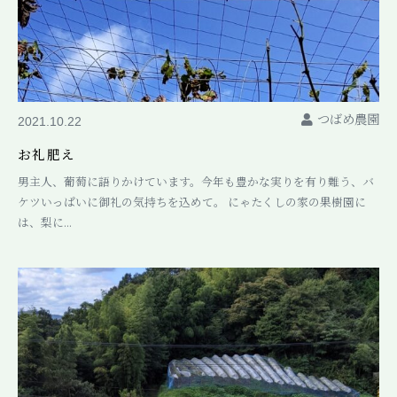
つばめ農園
2021.10.22
お礼肥え
男主人、葡萄に語りかけています。今年も豊かな実りを有り難う、バ
ケツいっぱいに御礼の気持ちを込めて。 にゃたくしの家の果樹園に
は、梨に...