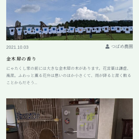
つばめ農園
2021.10.03
金木犀の香り
にゃたくし家の前には大きな金木犀の木があります。花言葉は謙虚、
高潔。ふわっと薫る花弁は思いのほか小さくて、雨が降ると潔く散る
ことからだそう...